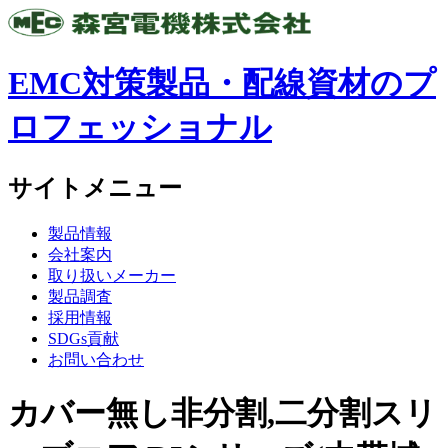
EMC対策製品・配線資材のプ
ロフェッショナル
サイトメニュー
製品情報
会社案内
取り扱いメーカー
製品調査
採用情報
SDGs貢献
お問い合わせ
カバー無し非分割,二分割スリ