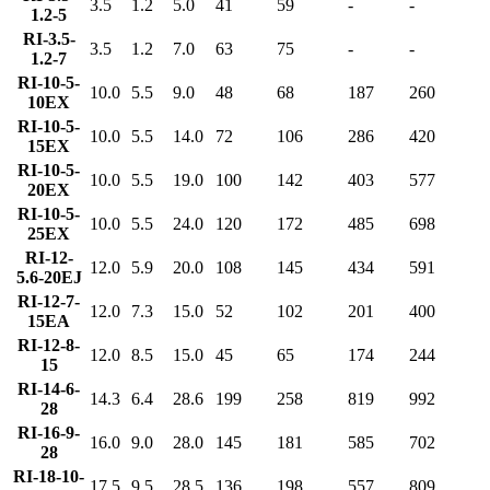
3.5
1.2
5.0
41
59
-
-
1.2-5
RI-3.5-
3.5
1.2
7.0
63
75
-
-
1.2-7
RI-10-5-
10.0
5.5
9.0
48
68
187
260
10EX
RI-10-5-
10.0
5.5
14.0
72
106
286
420
15EX
RI-10-5-
10.0
5.5
19.0
100
142
403
577
20EX
RI-10-5-
10.0
5.5
24.0
120
172
485
698
25EX
RI-12-
12.0
5.9
20.0
108
145
434
591
5.6-20EJ
RI-12-7-
12.0
7.3
15.0
52
102
201
400
15EA
RI-12-8-
12.0
8.5
15.0
45
65
174
244
15
RI-14-6-
14.3
6.4
28.6
199
258
819
992
28
RI-16-9-
16.0
9.0
28.0
145
181
585
702
28
RI-18-10-
17.5
9.5
28.5
136
198
557
809