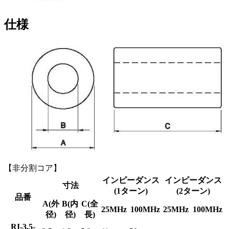
仕様
【非分割コア】
インピーダンス
インピーダンス
寸法
(1ターン)
(2ターン)
品番
A(外
B(内
C(全
25MHz
100MHz
25MHz
100MHz
径)
径)
長)
RI-3.5-