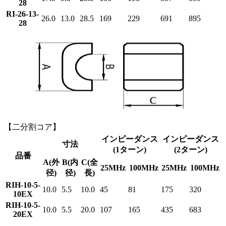
28
RI-26-13-
26.0
13.0
28.5
169
229
691
895
28
【二分割コア】
インピーダンス
インピーダンス
寸法
(1ターン)
(2ターン)
品番
A(外
B(内
C(全
25MHz
100MHz
25MHz
100MHz
径)
径)
長)
RIH-10-5-
10.0
5.5
10.0
45
81
175
320
10EX
RIH-10-5-
10.0
5.5
20.0
107
165
435
683
20EX